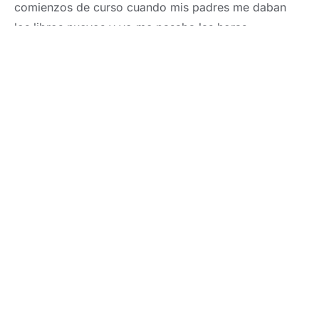
comienzos de curso cuando mis padres me daban
los libros nuevos y yo me pasaba las horas
hojeándolos y observando cada fotografía.
Hace años, comencé la carrera de Bellas Artes, pero
me di cuenta de que trabajar con los materiales no
me hacía sentirme realizado.
Cuando comencé a estudiar fotografía encontré la
forma de desarrollar mi creatividad y compartirla con
otros.
Una creatividad que plasmo en las
fotografías de
boda, retratos, sesiones corporativas
y en mis
proyectos personales.